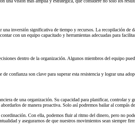
n una visión más amplia y estratégica, que considere no solo los resulta
na inversión significativa de tiempo y recursos. La recopilación de dato
ontar con un equipo capacitado y herramientas adecuadas para facilitar 
cisiones dentro de la organización. Algunos miembros del equipo pueden
e de confianza son clave para superar esta resistencia y lograr una adop
anciera de una organización. Su capacidad para planificar, controlar y g
y abordarlos de manera proactiva. Solo así podremos bailar al compás d
y coordinación. Con ella, podemos fluir al ritmo del dinero, pero no po
entualidad y asegurarnos de que nuestros movimientos sean siempre firm