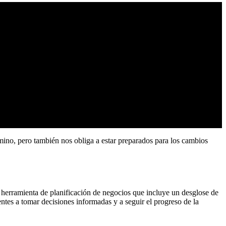
amino, pero también nos obliga a estar preparados para los cambios
 herramienta de planificación de negocios que incluye un desglose de
entes a tomar decisiones informadas y a seguir el progreso de la