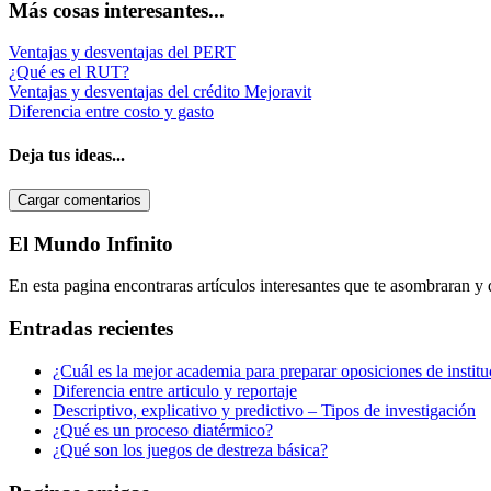
Más cosas interesantes...
Ventajas y desventajas del PERT
¿Qué es el RUT?
Ventajas y desventajas del crédito Mejoravit
Diferencia entre costo y gasto
Deja tus ideas...
Cargar comentarios
Barra
El Mundo Infinito
lateral
En esta pagina encontraras artículos interesantes que te asombraran y
primaria
Entradas recientes
¿Cuál es la mejor academia para preparar oposiciones de institu
Diferencia entre articulo y reportaje
Descriptivo, explicativo y predictivo – Tipos de investigación
¿Qué es un proceso diatérmico?
¿Qué son los juegos de destreza básica?