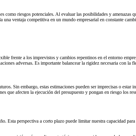
des como riesgos potenciales. Al evaluar las posibilidades y amenazas q
nda una ventaja competitiva en un mundo empresarial en constante camb
xible frente a los imprevistos y cambios repentinos en el entorno empres
ciones adversas. Es importante balancear la rigidez necesaria con la fl
turos. Sin embargo, estas estimaciones pueden ser imprecisas o estar infl
ones que afecten la ejecución del presupuesto y pongan en riesgo los resu
o. Esta perspectiva a corto plazo puede limitar nuestra capacidad para 