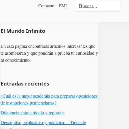
Buscar...
Contacto – EMI
Barra
El Mundo Infinito
lateral
primaria
En esta pagina encontraras artículos interesantes que
te asombraran y que pondrán a prueba tu curiosidad y
tu conocimiento.
Entradas recientes
¿Cuál es la mejor academia para preparar oposiciones
de instituciones penitenciarias?
Diferencia entre articulo y reportaje
Descriptivo, explicativo y predictivo – Tipos de