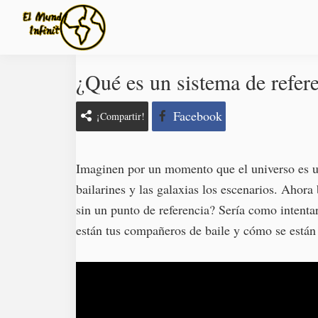
Ir
Ir
Ir
Ir
a
al
a
al
navegación
contenido
la
pie
principal
principal
barra
de
¿Qué es un sistema de refer
El
Información
Mundo
lateral
página
de
Infinito
primaria
Facebook
¡Compartir!
este
vasto
mundo
Imaginen por un momento que el universo es un
bailarines y las galaxias los escenarios. Ahora
sin un punto de referencia? Sería como intenta
están tus compañeros de baile y cómo se está