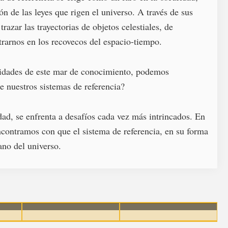
 de las leyes que rigen el universo. A través de sus
azar las trayectorias de objetos celestiales, de
ntrarnos en los recovecos del espacio-tiempo.
idades de este mar de conocimiento, podemos
e nuestros sistemas de referencia?
dad, se enfrenta a desafíos cada vez más intrincados. En
contramos con que el sistema de referencia, en su forma
ano del universo.
 en una
¿Qué es el lenguaje
¿Qué es una constante en
ir un
algebraico?
matemáticas?