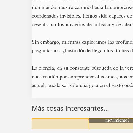
iluminando nuestro camino hacia la comprensión
coordenadas invisibles, hemos sido capaces de tr
desentrañar los misterios de la física y de ade
Sin embargo, mientras exploramos las profund
preguntarnos: ¿hasta dónde llegan los límites d
La ciencia, en su constante búsqueda de la ver
nuestro afán por comprender el cosmos, nos en
actual, puede ser solo una gota en el vasto océ
¿Cuál es la diferencia entre un
prisma y una pirámide?
Más cosas interesantes...
¿Qué variables incluir
gráfica para describr
movimiento?