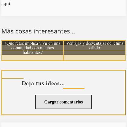
aquí.
Más cosas interesantes...
Diferencia entre croquis y mapa
¿Qué son las curvas de nivel?
¿Qué retos implica vivir en una
Ventajas y desventajas del clima
comunidad con muchos
cálido
habitantes?
Deja tus ideas...
Cargar comentarios
Barra