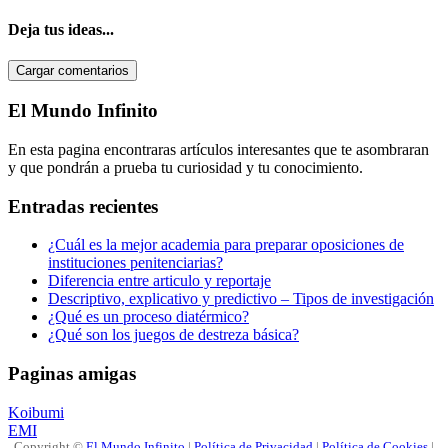
Deja tus ideas...
Cargar comentarios
Barra
El Mundo Infinito
lateral
En esta pagina encontraras artículos interesantes que te asombraran
primaria
y que pondrán a prueba tu curiosidad y tu conocimiento.
Entradas recientes
¿Cuál es la mejor academia para preparar oposiciones de
instituciones penitenciarias?
Diferencia entre articulo y reportaje
Descriptivo, explicativo y predictivo – Tipos de investigación
¿Qué es un proceso diatérmico?
¿Qué son los juegos de destreza básica?
Paginas amigas
Koibumi
EMI
Copyright ©
El Mundo Infinito
|
Política de Privacidad
|
Política de Cookies
|