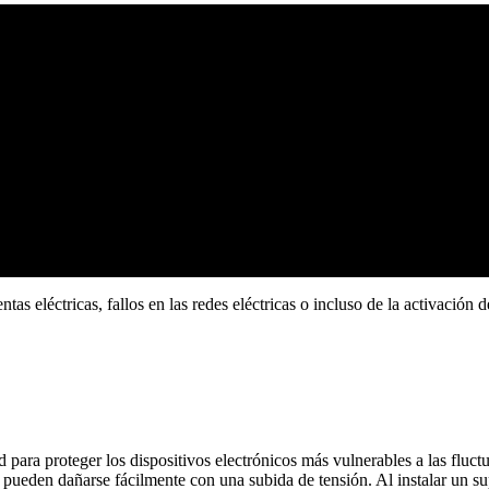
s eléctricas, fallos en las redes eléctricas o incluso de la activación 
 para proteger los dispositivos electrónicos más vulnerables a las fluctu
eden dañarse fácilmente con una subida de tensión. Al instalar un sup