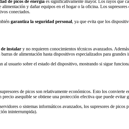
dad de picos de energía
es significativamente mayor. Los rayos que cae
de alimentación y dañar equipos en el hogar o la oficina. Los supresore
tivos conectados.
ambién
garantiza la seguridad personal
, ya que evita que los disposit
s de instalar
y no requieren conocimientos técnicos avanzados. Además, 
barras de alimentación hasta dispositivos especializados para grandes i
an al usuario sobre el estado del dispositivo, mostrando si sigue funci
upresores de picos son relativamente económicos. Esto los convierte en
n precio asequible se obtiene una protección efectiva que puede evitar 
ervidores o sistemas informáticos avanzados, los supresores de picos 
ción ininterrumpida).