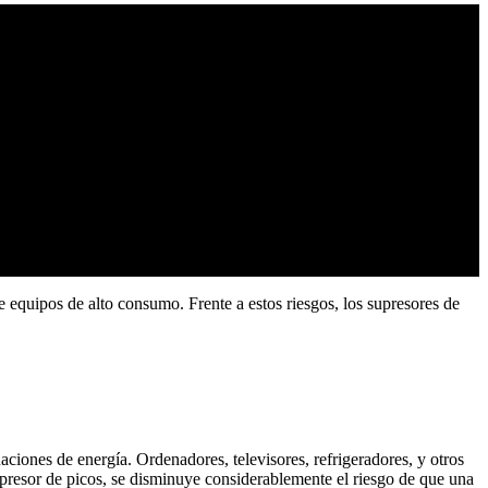
de equipos de alto consumo. Frente a estos riesgos, los supresores de
aciones de energía. Ordenadores, televisores, refrigeradores, y otros
resor de picos, se disminuye considerablemente el riesgo de que una