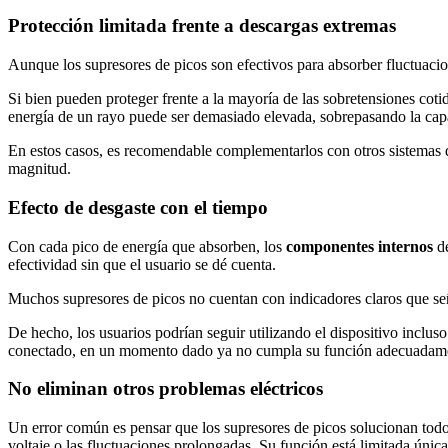
Protección limitada frente a descargas extremas
Aunque los supresores de picos son efectivos para absorber fluctuaci
Si bien pueden proteger frente a la mayoría de las sobretensiones cotid
energía de un rayo puede ser demasiado elevada, sobrepasando la capa
En estos casos, es recomendable complementarlos con otros sistemas de
magnitud.
Efecto de desgaste con el tiempo
Con cada pico de energía que absorben, los
componentes internos
de
efectividad sin que el usuario se dé cuenta.
Muchos supresores de picos no cuentan con indicadores claros que señ
De hecho, los usuarios podrían seguir utilizando el dispositivo inclu
conectado, en un momento dado ya no cumpla su función adecuadam
No eliminan otros problemas eléctricos
Un error común es pensar que los supresores de picos solucionan todo
voltaje o las fluctuaciones prolongadas. Su función está limitada única