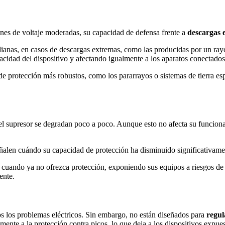
ones de voltaje moderadas, su capacidad de defensa frente a
descargas e
ianas, en casos de descargas extremas, como las producidas por un rayo d
cidad del dispositivo y afectando igualmente a los aparatos conectados
 protección más robustos, como los pararrayos o sistemas de tierra esp
l supresor se degradan poco a poco. Aunque esto no afecta su funcion
alen cuándo su capacidad de protección ha disminuido significativament
so cuando ya no ofrezca protección, exponiendo sus equipos a riesgos de 
ente.
s los problemas eléctricos. Sin embargo, no están diseñados para
regul
mente a la protección contra picos, lo que deja a los dispositivos expue