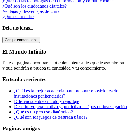
¿Qué son las tecnologías de la información y comunicación?
¿Qué son los ciudadanos digitales?
Ventajas y desventajas de Unix
¿Qué es un dato?
Deja tus ideas...
Cargar comentarios
Barra
El Mundo Infinito
lateral
En esta pagina encontraras artículos interesantes que te asombraran
primaria
y que pondrán a prueba tu curiosidad y tu conocimiento.
Entradas recientes
¿Cuál es la mejor academia para preparar oposiciones de
instituciones penitenciarias?
Diferencia entre articulo y reportaje
Descriptivo, explicativo y predictivo – Tipos de investigación
¿Qué es un proceso diatérmico?
¿Qué son los juegos de destreza básica?
Paginas amigas