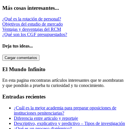
Más cosas interesantes...
¿Qué es la rotación de personal?
Objetivos del estudio de mercado
Ventajas y desventajas del RCM
¿Qué son los CGF presupuestados?
Deja tus ideas...
Cargar comentarios
Barra
El Mundo Infinito
lateral
En esta pagina encontraras artículos interesantes que te asombraran
primaria
y que pondrán a prueba tu curiosidad y tu conocimiento.
Entradas recientes
¿Cuál es la mejor academia para preparar oposiciones de
instituciones penitenciarias?
Diferencia entre articulo y reportaje
Descriptivo, explicativo y predictivo – Tipos de investigación
¿Qué es un proceso diatérmico?