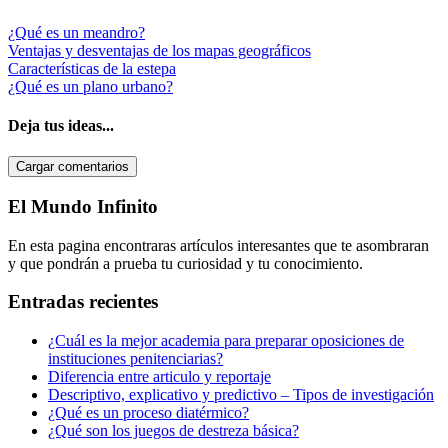
¿Qué es un meandro?
Ventajas y desventajas de los mapas geográficos
Características de la estepa
¿Qué es un plano urbano?
Deja tus ideas...
Cargar comentarios
Barra
El Mundo Infinito
lateral
En esta pagina encontraras artículos interesantes que te asombraran
primaria
y que pondrán a prueba tu curiosidad y tu conocimiento.
Entradas recientes
¿Cuál es la mejor academia para preparar oposiciones de
instituciones penitenciarias?
Diferencia entre articulo y reportaje
Descriptivo, explicativo y predictivo – Tipos de investigación
¿Qué es un proceso diatérmico?
¿Qué son los juegos de destreza básica?