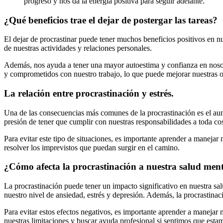
progreso y nos da la energía positiva para seguir adelante.
¿Qué beneficios trae el dejar de postergar las tareas?
El dejar de procrastinar puede tener muchos beneficios positivos en nu
de nuestras actividades y relaciones personales.
Además, nos ayuda a tener una mayor autoestima y confianza en nosot
y comprometidos con nuestro trabajo, lo que puede mejorar nuestras op
La relación entre procrastinación y estrés.
Una de las consecuencias más comunes de la procrastinación es el aum
presión de tener que cumplir con nuestras responsabilidades a toda cos
Para evitar este tipo de situaciones, es importante aprender a manejar
resolver los imprevistos que puedan surgir en el camino.
¿Cómo afecta la procrastinación a nuestra salud men
La procrastinación puede tener un impacto significativo en nuestra 
nuestro nivel de ansiedad, estrés y depresión. Además, la procrastina
Para evitar estos efectos negativos, es importante aprender a maneja
nuestras limitaciones y buscar ayuda profesional si sentimos que esta