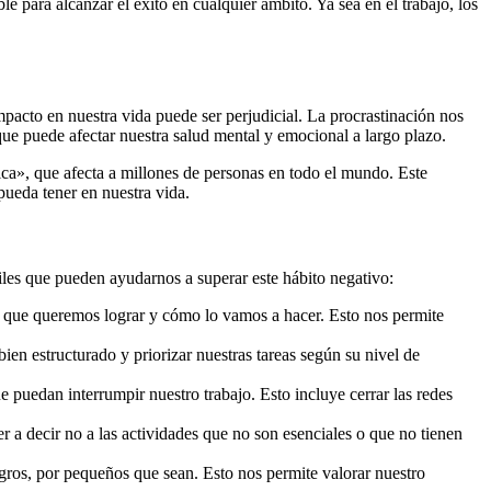
e para alcanzar el éxito en cualquier ámbito. Ya sea en el trabajo, los
mpacto en nuestra vida puede ser perjudicial. La procrastinación nos
ue puede afectar nuestra salud mental y emocional a largo plazo.
ica», que afecta a millones de personas en todo el mundo. Este
 pueda tener en nuestra vida.
iles que pueden ayudarnos a superar este hábito negativo:
 lo que queremos lograr y cómo lo vamos a hacer. Esto nos permite
bien estructurado y priorizar nuestras tareas según su nivel de
ue puedan interrumpir nuestro trabajo. Esto incluye cerrar las redes
a decir no a las actividades que no son esenciales o que no tienen
gros, por pequeños que sean. Esto nos permite valorar nuestro