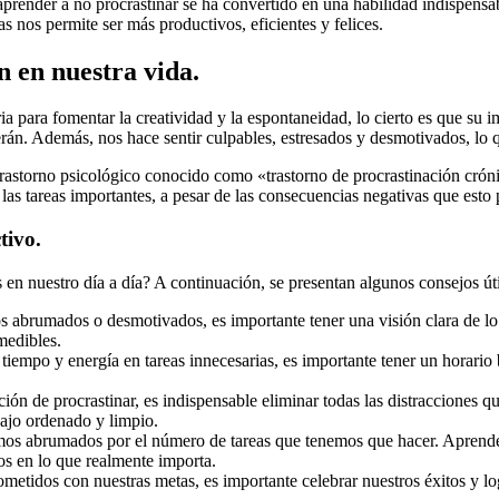
prender a no procrastinar se ha convertido en una habilidad indispensabl
eas nos permite ser más productivos, eficientes y felices.
n en nuestra vida.
 para fomentar la creatividad y la espontaneidad, lo cierto es que su i
rán. Además, nos hace sentir culpables, estresados y desmotivados, lo q
trastorno psicológico conocido como «trastorno de procrastinación crón
r las tareas importantes, a pesar de las consecuencias negativas que esto
tivo.
en nuestro día a día? A continuación, se presentan algunos consejos út
irnos abrumados o desmotivados, es importante tener una visión clara de
medibles.
 tiempo y energía en tareas innecesarias, es importante tener un horario 
ación de procrastinar, es indispensable eliminar todas las distracciones q
bajo ordenado y limpio.
os abrumados por el número de tareas que tenemos que hacer. Aprender 
os en lo que realmente importa.
etidos con nuestras metas, es importante celebrar nuestros éxitos y lo