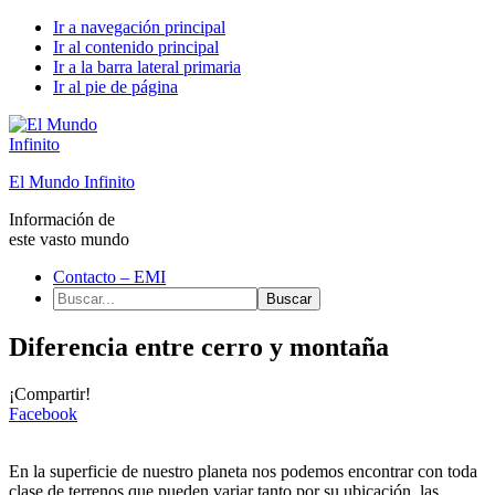
Ir a navegación principal
Ir al contenido principal
Ir a la barra lateral primaria
Ir al pie de página
El Mundo Infinito
Información de
este vasto mundo
Contacto – EMI
Buscar...
Diferencia entre cerro y montaña
¡Compartir!
Facebook
En la superficie de nuestro planeta nos podemos encontrar con toda
clase de terrenos que pueden variar tanto por su ubicación, las