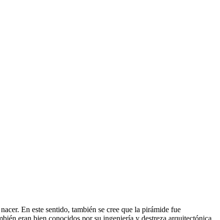
nacer. En este sentido, también se cree que la pirámide fue
ambién eran bien conocidos por su ingeniería y destreza arquitectónica,