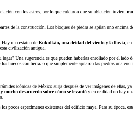
elación con los astros, por lo que cuidaron que su ubicación tuviera
muc
partes de la construcción. Los bloques de piedra se apilan uno encima de
o. Hay una estatua de
Kukulkán, una deidad del viento y la lluvia
, en
esta civilización antigua.
 lugar? Una sugerencia es que pueden haberlas enrollado por el lado 
los huecos con tierra. o que simplemente apilaron las piedras una encim
irámides icónicas de México surja después de ver imágenes de ellas, ya 
ay mucho desacuerdo sobre cómo se levantó
y en realidad no hay una 
n.
los pocos especímenes existentes del edificio maya. Para su época, est