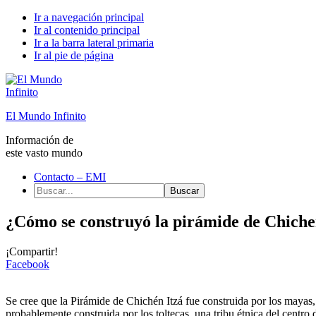
Ir a navegación principal
Ir al contenido principal
Ir a la barra lateral primaria
Ir al pie de página
El Mundo Infinito
Información de
este vasto mundo
Contacto – EMI
Buscar...
¿Cómo se construyó la pirámide de Chiche
¡Compartir!
Facebook
Se cree que la Pirámide de Chichén Itzá fue construida por los mayas, 
probablemente construida por los toltecas, una tribu étnica del centro 