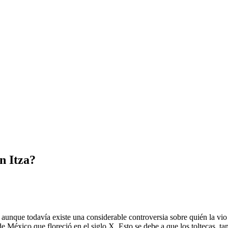
n Itza?
aunque todavía existe una considerable controversia sobre quién la vio 
de México que floreció en el siglo X. Esto se debe a que los toltecas, t